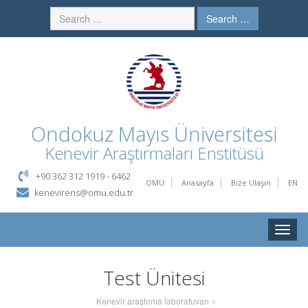
Search …
Ondokuz Mayıs Üniversitesi
Kenevir Araştırmaları Enstitüsü
+90 362 312 1919 - 6462
OMÜ
Anasayfa
Bize Ulaşın
EN
kenevirens@omu.edu.tr
Toggle
naviga
Test Ünitesi
Kenevir araştırma laboratuvarı