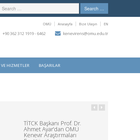
Search …
OMÜ
Anasayfa
Bize Ulaşın
EN
+90 362 312 1919 - 6462
kenevirens@omu.edu.tr
 VE HIZMETLER
BAŞARILAR
TİTCK Başkanı Prof. Dr.
Ahmet Ayar’dan OMÜ
Kenevir Araştırmaları