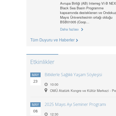
Avrupa Birliği (AB) Interreg VI-B NE
Black Sea Basin Programme
kapsamında desteklenen ve Ondoku
Mayıs Üniversitesinin ortağı olduğu
BSB01005 (Coop…
Daha fazlası
Tüm Duyuru ve Haberler
Etkinlikler
Bitkilerle Sağlıklı Yaşam Söyleşisi
MAY
23
10:00
OMÜ Atatürk Kongre ve Kültür Merkezi - P
2025 Mayıs Ayı Seminer Programı
MAY
08
12:30